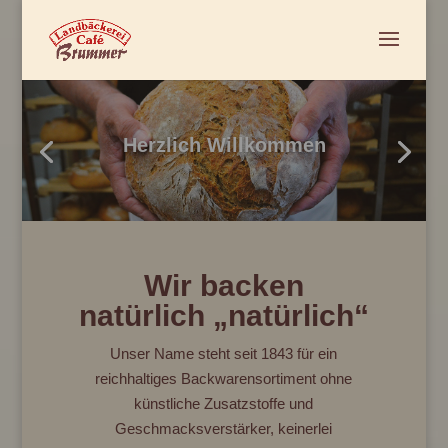
Herzlich Willkommen
Wir backen
natürlich „natürlich“
Unser Name steht seit 1843 für ein
reichhaltiges Backwarensortiment ohne
künstliche Zusatzstoffe und
Geschmacksverstärker, keinerlei