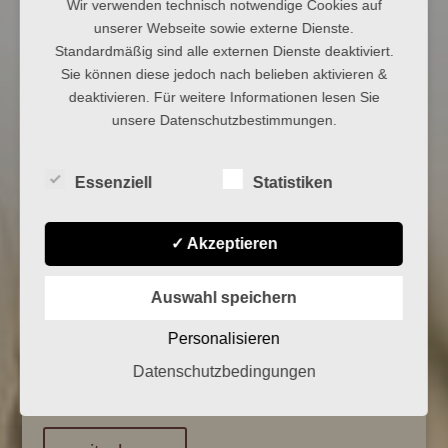
Wir verwenden technisch notwendige Cookies auf
unserer Webseite sowie externe Dienste.
Standardmäßig sind alle externen Dienste deaktiviert.
Sie können diese jedoch nach belieben aktivieren &
deaktivieren. Für weitere Informationen lesen Sie
unsere Datenschutzbestimmungen.
Essenziell
Statistiken
TORTEN
✓ Akzeptieren
Wir zaubern traumhafte Hochzeitstorten, die nicht nur
optisch, sondern auch geschmacklich überzeugen.
Auswahl speichern
Jede Torte wird individuell nach den Wünschen des
Brautpaars gestaltet, von klassisch-elegant bis modern
Personalisieren
und kreativ. Mit viel Liebe zum Detail sorgen wir dafür,
Datenschutzbedingungen
dass die Hochzeitstorte ein unvergessliches Highlight
wird.